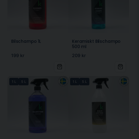
Bilschampo 1L
Keramiskt Bilschampo
500 ml
199 kr
209 kr
1 L
5 L
1 L
5 L