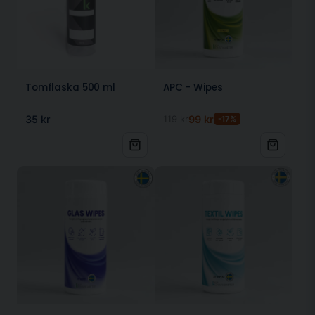
Tomflaska 500 ml
APC - Wipes
35 kr
119 kr
99 kr
-17%