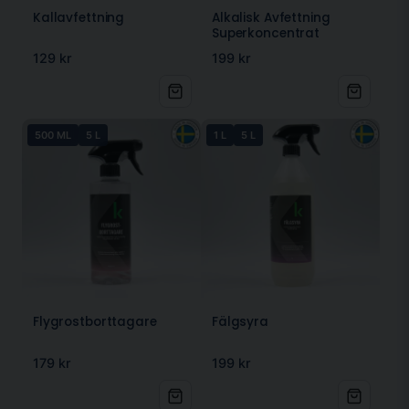
Kallavfettning
Alkalisk Avfettning
Superkoncentrat
129 kr
199 kr
500 ML
5 L
1 L
5 L
Flygrostborttagare
Fälgsyra
179 kr
199 kr