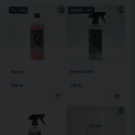
1 L
5 L
500 ML
5 L
Foam
Interiör APC
169 kr
179 kr