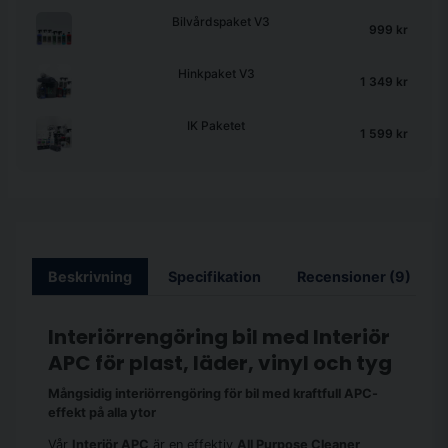
Bilvårdspaket V3
999 kr
Hinkpaket V3
1 349 kr
IK Paketet
1 599 kr
Beskrivning
Specifikation
Recensioner (9)
Interiörrengöring bil med Interiör
APC för plast, läder, vinyl och tyg
Mångsidig interiörrengöring för bil med kraftfull APC-
effekt på alla ytor
Vår
Interiör APC
är en effektiv
All Purpose Cleaner