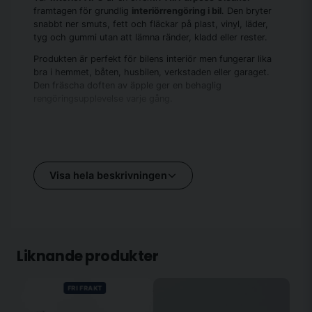
framtagen för grundlig
interiörrengöring i bil
. Den bryter
snabbt ner smuts, fett och fläckar på plast, vinyl, läder,
tyg och gummi utan att lämna ränder, kladd eller rester.
Produkten är perfekt för bilens interiör men fungerar lika
bra i hemmet, båten, husbilen, verkstaden eller garaget.
Den fräscha doften av äpple ger en behaglig
rengöringsupplevelse varje gång.
Varför använda Interiör APC vid
rengöring av bilens interiör
Regelbunden interiörrengöring gör att bilen behåller både
Visa hela beskrivningen
känsla och värde. Med en riktig
APC rengöring
kan du
effektivt rengöra hela kupén, från dörrpaneler och
mittkonsol till ratt och säten, utan att skada känsliga
material.
Till skillnad från starka specialmedel är vår interiör APC
Liknande produkter
skonsam men samtidigt kraftfull och lämnar inga flammor
eller missfärgningar.
FRI FRAKT
Fördelar med vår Interiör APC