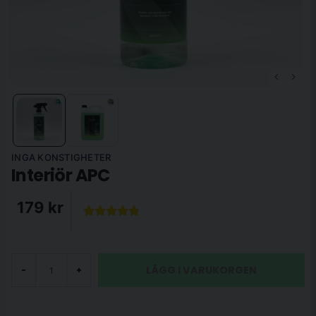
INGA KONSTIGHETER
Interiör APC
179 kr
LÄGG I VARUKORGEN
-
+