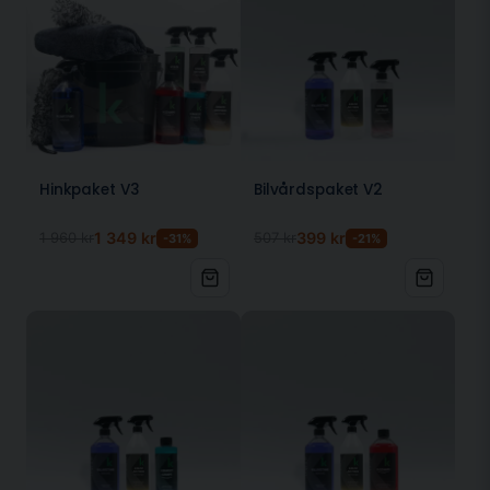
Effektiv All Purpose Cleaner för bilinteriör
Löser fett, fläckar, damm och spill snabbt
Skonsam mot plast, läder, vinyl, tyg och gummi
Snabbverkande – spraya och torka av
Lämnar inga rester, ränder eller kladd
Fräsch doft av äpple
Kan spädas för lättare rengöring
Hinkpaket V3
Bilvårdspaket V2
Så använder du produkten
1 960 kr
1 349 kr
507 kr
399 kr
-31%
-21%
Spraya direkt på ytan eller på en mikrofiberduk
Torka av med en ren trasa
Vid behov – upprepa eller använd borste för
extra effekt
Ingen sköljning behövs
Vanliga användningsområden
Bilens interiör – säten, dörrsidor, ratt och
paneler