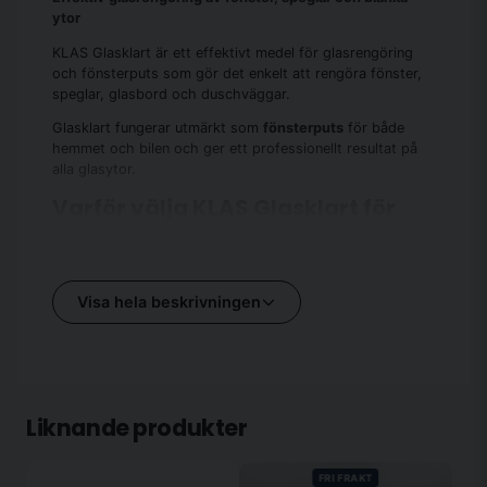
ytor
Rengöringspaket Stor + APC WIPES
698 kr
KLAS Glasklart är ett effektivt medel för glasrengöring
Rengöringspaket Stor + Bosse Mini
698 kr
och fönsterputs som gör det enkelt att rengöra fönster,
speglar, glasbord och duschväggar.
Rengöringspaket Stor + Jonna 60X90
698 kr
Glasklart fungerar utmärkt som
fönsterputs
för både
Rengöringspaket Stor + Mugg & Olivia
698 kr
hemmet och bilen och ger ett professionellt resultat på
Rengöringspaket Stor + Olivia
698 kr
alla glasytor.
Varför välja KLAS Glasklart för
Rengöringspaket Stor med Tillbehör (Jonna 40x40)
798 kr
glasrengöring
Rengöringspaket Stor med Tillbehör (Jonna 40x60)
849 kr
KLAS Glasklart är utvecklad för att ge ett perfekt resultat
vid glasrengöring, oavsett om det gäller inomhusytor eller
Visa hela beskrivningen
bilens vindruta och sidorutor. Produkten är enkel att
använda och ger ett snabbt, fläckfritt resultat.
Fördelar med KLAS
Effektiv glasrengöring som tar bort fett, smuts
Liknande produkter
och fingeravtryck
Lämnar glasytor kristallklara utan ränder
FRI FRAKT