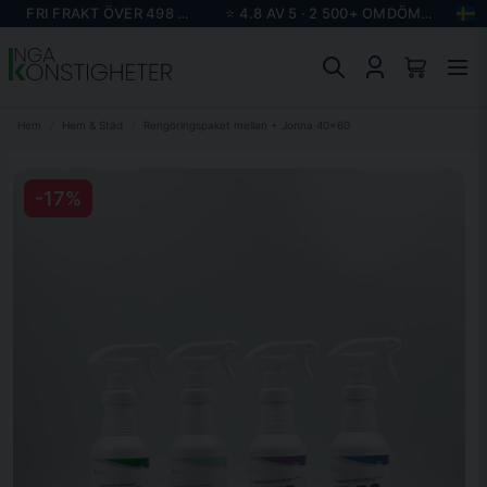
FRI FRAKT ÖVER 498 KR
⭐ 4.8 AV 5 · 2 500+ OMDÖMEN
Hem
Hem & Städ
Rengöringspaket mellan + Jonna 40x60
-
17
%