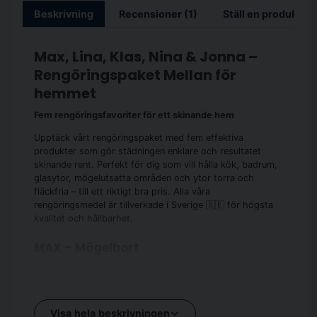
Beskrivning
Recensioner (1)
Ställ en produktfr
Max, Lina, Klas, Nina & Jonna –
Rengöringspaket Mellan för
hemmet
Fem rengöringsfavoriter för ett skinande hem
Upptäck vårt rengöringspaket med fem effektiva
produkter som gör städningen enklare och resultatet
skinande rent. Perfekt för dig som vill hålla kök, badrum,
glasytor, mögelutsatta områden och ytor torra och
fläckfria – till ett riktigt bra pris. Alla våra
rengöringsmedel är tillverkade i Sverige 🇸🇪 för högsta
kvalitet och hållbarhet.
MAX – Mögelbort
Kraftfull rengöring som snabbt löser upp och tar bort
mögelfläckar utan skrubbning. Perfekt för kakel, fogar,
duschdraperier och andra hårda ytor både inomhus och
utomhus.
Visa hela beskrivningen