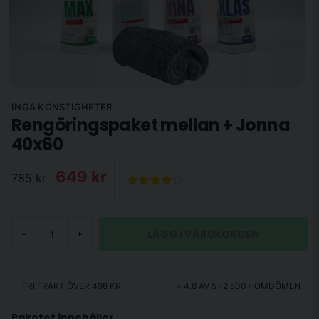
INGA KONSTIGHETER
Rengöringspaket mellan + Jonna
40x60
649 kr
785 kr
LÄGG I VARUKORGEN
-
+
FRI FRAKT ÖVER 498 KR
⭐ 4.8 AV 5 · 2 500+ OMDÖMEN
Paketet innehåller