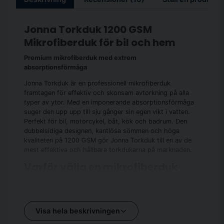
Kristina och Max + Jonna Torkduk 40x60
399 kr
Jonna Torkduk 1200 GSM
Rengöringspaket mellan + Jonna 40x40
598 kr
Mikrofiberduk för bil och hem
Rengöringspaket mellan + Jonna 40x60
649 kr
Premium mikrofiberduk med extrem
Rengöringspaket mellan Kristina + Jonna 40x60
649 kr
absorptionsförmåga
Rengöringspaket Stor + Jonna 60X90
698 kr
Jonna Torkduk är en professionell mikrofiberduk
framtagen för effektiv och skonsam avtorkning på alla
Rengöringspaket Stor med Tillbehör (Jonna 40x40)
798 kr
typer av ytor. Med en imponerande absorptionsförmåga
suger den upp upp till sju gånger sin egen vikt i vatten.
Rengöringspaket Stor med Tillbehör (Jonna 40x60)
849 kr
Perfekt för bil, motorcykel, båt, kök och badrum. Den
dubbelsidiga designen, kantlösa sömmen och höga
kvaliteten på 1200 GSM gör Jonna Torkduk till en av de
mest effektiva och hållbara torkdukarna på marknaden.
Varför välja en mikrofiberduk
som torkduk
Mikrofiberfibrer håller fast mer vatten och
smuts än bomull
Visa hela beskrivningen
Repar inte känsliga ytor och lämnar inga ränder