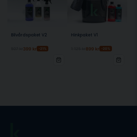
Använd på torr eller lätt fuktig yta efter
rengöring.
Lägg duken mot ytan och dra försiktigt för att
suga upp vattnet.
Skaka ur duken när den är mättad.
Bilvårdspaket V2
Hinkpaket V1
Upprepa tills ytan är helt torr.
507 kr
399 kr
1 125 kr
899 kr
-21%
-20%
Skötselråd för mikrofiberduk
Tvätta i maskin på 40–60 °C, gärna i tvättpåse
Använd inte sköljmedel eller vanligt tvättmedel
Tvätta gärna med Multirengöring eller Alkalisk
Avfettning (2–3 korkar i duken)
Torktumla på låg värme eller lufttorka
Rätt skötsel förlänger livslängden och bibehåller
dukens höga absorptionsförmåga
Produktinformation
Mått: 40×40 / 40×60 / 60×90 cm