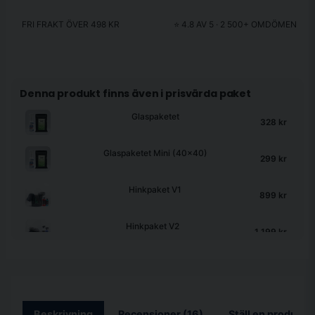
FRI FRAKT ÖVER 498 KR
⭐ 4.8 AV 5 · 2 500+ OMDÖMEN
Denna produkt finns även i prisvärda paket
Glaspaketet
328 kr
Glaspaketet Mini (40x40)
299 kr
Hinkpaket V1
899 kr
Hinkpaket V2
1 199 kr
Hinkpaket V3
1 349 kr
IK Paketet
1 599 kr
Kristina och Max + Jonna Torkduk 40x40
369 kr
Beskrivning
Recensioner (16)
Ställ en produktf