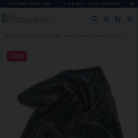
FRI FRAKT ÖVER 498 KR
⭐ 4.8 AV 5 · 2 500+ OMDÖMEN
Hem
Bilvård
Torkduk 1200 GSM - Jonna Mikrofiberduk Torkduk 1200 GSM
-
20
%