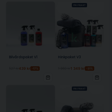
Lack
FRI FRAKT
Glas
Plastdetaljer
Dörrgångar
Motorutrymmen
Fälgar
Mikrofiberduk för hem, båt och
fritid
Jonna Torkduk fungerar lika bra i hemmet som i garaget.
Bilvårdspaket V1
Hinkpaket V3
Den absorberar snabbt vatten från alla ytor och lämnar
dem skinande rena utan ränder. Perfekt för:
527 kr
439 kr
1 960 kr
1 349 kr
-17%
-31%
Kök och bänkskivor
Badrum och duschkabiner
Båtdäck och interiör
FRI FRAKT
Fönster och speglar
Husvagn och husbil
Så använder du Jonna Torkduk