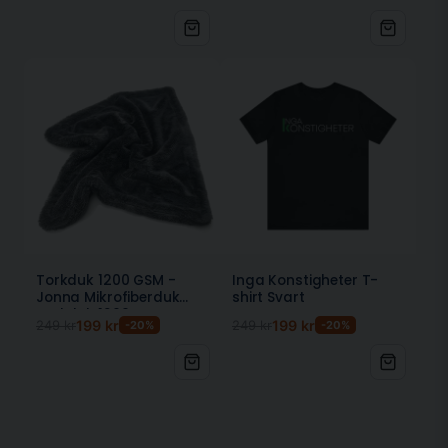
Torkduk 1200 GSM -
Inga Konstigheter T-
Jonna Mikrofiberduk
shirt Svart
Torkduk 1200 GSM
249 kr
199 kr
249 kr
199 kr
-20%
-20%