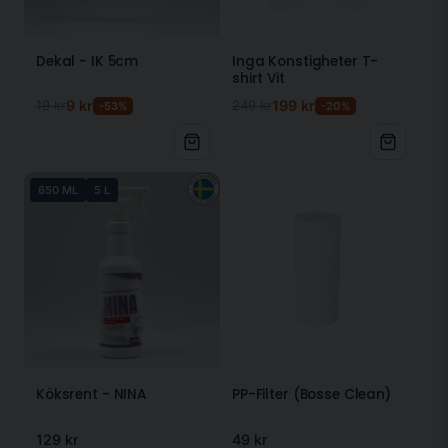
Dekal - IK 5cm
Inga Konstigheter T-
shirt Vit
19 kr
9 kr
249 kr
199 kr
-53%
-20%
650 ML
5 L
Köksrent - NINA
PP-Filter (Bosse Clean)
129 kr
49 kr