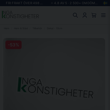
FRI FRAKT ÖVER 498 KR
⭐ 4.8 AV 5 · 2 500+ OMDÖMEN
Hem
Hem & Städ
Tillbehör
Dekal - 10cm
-
53
%