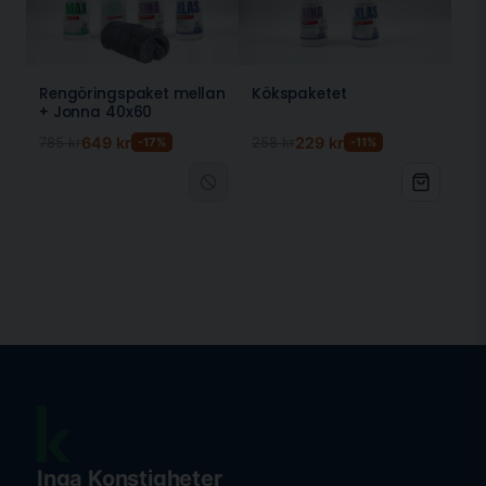
Vid rengöring av bänkskivor i marmor eller
granit i köket
För golv och fönsterbänkar i natursten
Rengöringspaket mellan
Kökspaketet
Vid rengöring av stenplattor på uteplats och
+ Jonna 40x60
marksten
785 kr
649 kr
258 kr
229 kr
-17%
-11%
För fläckbehandling av olje- och fettfläckar på
natursten
Vanliga frågor om STEN Marmorrent
Varför kan jag inte använda vanligt
rengöringsmedel på marmor?
Marmor och natursten är känsliga ytor som kan skadas
av sura rengöringsmedel. STEN är pH-neutral (pH 7 till 8)
och formulerad för att rengöra effektivt utan att skada
ytan. För andra ytor i hemmet använder du vår
LINA
Badrumsrent
eller
TINA
, men aldrig på natursten.
Vilka stensorter fungerar STEN
Marmorrent på?
Inga Konstigheter