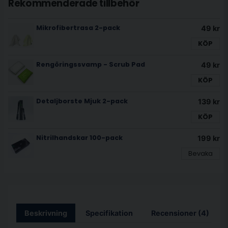
Rekommenderade tillbehör
Mikrofibertrasa 2-pack
49 kr
KÖP
Rengöringssvamp - Scrub Pad
49 kr
KÖP
Detaljborste Mjuk 2-pack
139 kr
KÖP
Nitrilhandskar 100-pack
199 kr
Bevaka
Beskrivning
Specifikation
Recensioner (4)