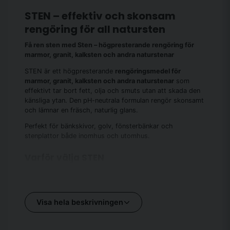
STEN – effektiv och skonsam
rengöring för all natursten
Få ren sten med Sten – högpresterande rengöring för
marmor, granit, kalksten och andra naturstenar
STEN är ett högpresterande
rengöringsmedel för
marmor, granit, kalksten och andra naturstenar
som
effektivt tar bort fett, olja och smuts utan att skada den
känsliga ytan. Den pH-neutrala formulan rengör skonsamt
och lämnar en fräsch, naturlig glans.
Perfekt för bänkskivor, golv, fönsterbänkar och
stenplattor både inomhus och utomhus.
Varför välja STEN
STEN är framtagen för att ge natursten den skonsamma
men effektiva rengöring den behöver. Den pH-neutrala
formulan säkerställer att känsliga ytor som marmor och
Visa hela beskrivningen
kalksten inte skadas, samtidigt som fett, olja och smuts
avlägsnas effektivt.