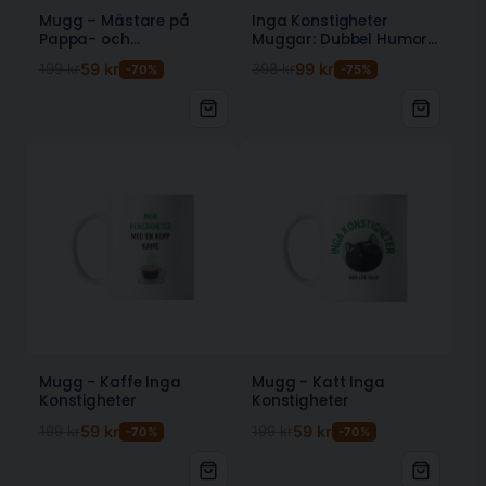
Mugg – Mästare på
Inga Konstigheter
Pappa- och
Muggar: Dubbel Humor
Hantverksjobb
för Morgonstunderna
199 kr
59 kr
398 kr
99 kr
-70%
-75%
Mugg - Kaffe Inga
Mugg - Katt Inga
Konstigheter
Konstigheter
199 kr
59 kr
199 kr
59 kr
-70%
-70%