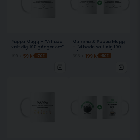
Pappa Mugg – "Vi hade
Mamma & Pappa Mugg
valt dig 100 gånger om"
– “Vi hade valt dig 100
gånger om”
199 kr
59 kr
398 kr
199 kr
-70%
-50%