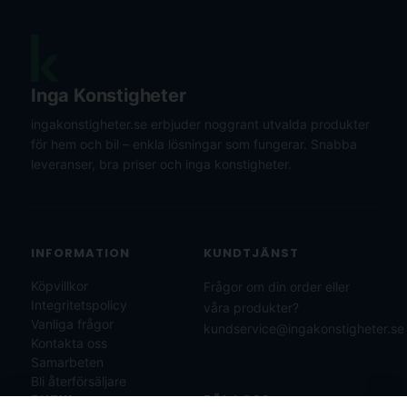
Inga Konstigheter
ingakonstigheter.se erbjuder noggrant utvalda produkter
för hem och bil – enkla lösningar som fungerar. Snabba
leveranser, bra priser och inga konstigheter.
INFORMATION
KUNDTJÄNST
Köpvillkor
Frågor om din order eller
Integritetspolicy
våra produkter?
Vanliga frågor
kundservice@ingakonstigheter.se
Kontakta oss
Samarbeten
Bli återförsäljare
BUTIK
FÖLJ OSS