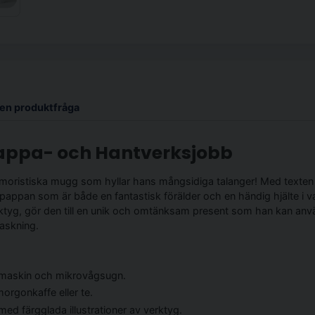
l en produktfråga
appa- och Hantverksjobb
umoristiska mugg som hyllar hans mångsidiga talanger! Med texte
appan som är både en fantastisk förälder och en händig hjälte i v
erktyg, gör den till en unik och omtänksam present som han kan anvä
raskning.
skmaskin och mikrovågsugn.
morgonkaffe eller te.
ed färgglada illustrationer av verktyg.