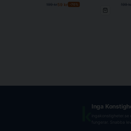
199 kr
59 kr
199 k
-70%
Inga Konstigh
ingakonstigheter.se 
fungerar. Snabba lev