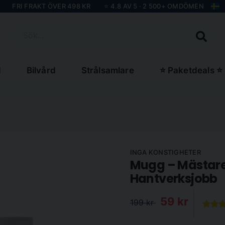
FRI FRAKT ÖVER 498 KR
⭐ 4.8 AV 5 · 2 500+ OMDÖMEN
Sök...
d
Bilvård
Strålsamlare
⭐ Paketdeals ⭐
INGA KONSTIGHETER
Mugg – Mästare
Hantverksjobb
59 kr
199 kr