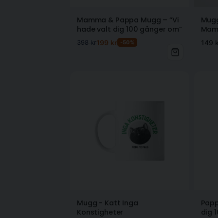
Mamma & Pappa Mugg – “Vi
Mugg
hade valt dig 100 gånger om”
Mamm
Mors
398 kr
199 kr
149 k
-50%
Mugg - Katt Inga
Papp
Konstigheter
dig 