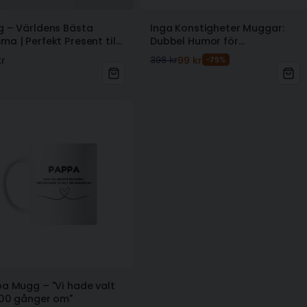
 – Världens Bästa
Inga Konstigheter Muggar:
a | Perfekt Present till
Dubbel Humor för
 Dag
Morgonstunderna
r
398 kr
99 kr
-75%
a Mugg – "Vi hade valt
100 gånger om"