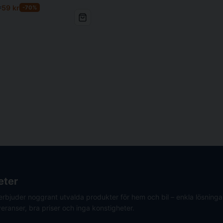
r
59 kr
-70%
eter
erbjuder noggrant utvalda produkter för hem och bil – enkla lösning
eranser, bra priser och inga konstigheter.