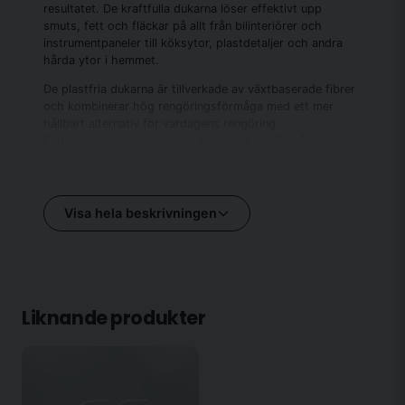
resultatet. De kraftfulla dukarna löser effektivt upp
smuts, fett och fläckar på allt från bilinteriörer och
instrumentpaneler till köksytor, plastdetaljer och andra
hårda ytor i hemmet.
De plastfria dukarna är tillverkade av växtbaserade fibrer
och kombinerar hög rengöringsförmåga med ett mer
hållbart alternativ för vardagens rengöring.
Förpackningen är dessutom tillverkad av 25 % återvunnen
plast för att minska miljöpåverkan.
Fördelar:
Visa hela beskrivningen
• Kraftfull rengöring
• För bil och hem
• Växtbaserade dukar
• Plastfria dukar
Liknande produkter
• Förpackning av 25 % återvunnen plast
• Frisk doft av citrus
• Svensktillverkad
Innehåll: 30 wipes