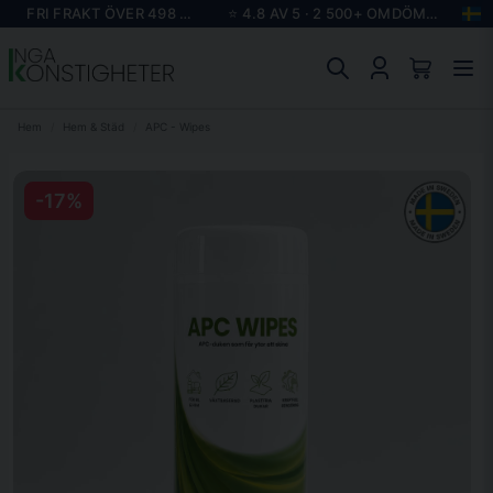
FRI FRAKT ÖVER 498 KR
⭐ 4.8 AV 5 · 2 500+ OMDÖMEN
Hem
Hem & Städ
APC - Wipes
-
17
%