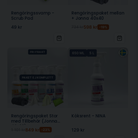
Rengöringssvamp -
Rengöringspaket mellan
Scrub Pad
+ Jonna 40x40
49 kr
734 kr
598 kr
-19%
FRI FRAKT
650 ML
5 L
PAKET EJ KOMPLETT
Rengöringspaket Stor
Köksrent - NINA
med Tillbehör (Jonna
40x60)
1 101 kr
849 kr
129 kr
-23%