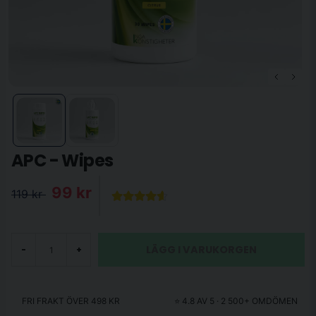
APC - Wipes
99 kr
119 kr
LÄGG I VARUKORGEN
-
+
FRI FRAKT ÖVER 498 KR
⭐ 4.8 AV 5 · 2 500+ OMDÖMEN