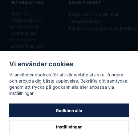
INFORMATION
KUNDTJÄNST
Köpvillkor
Frågor om din order eller
Integritetspolicy
våra produkter?
Vanliga frågor
kundservice@ingakonstigheter.se
Kontakta oss
Samarbeten
Bli återförsäljare
BUTIK
FÖLJ OSS
Vi använder cookies
IK Solution AB
Lagervägen 28
Vi använder cookies för att vår webbplats skall fungera
136 50 Jordbro
och erbjuda dig bästa upplevelse. Bekräfta ditt samtycke
genom att trycka på godkänn alla eller anpassa via
Öppettider
inställningar
Mån–Fre 10:00–17:00
Lör–Sön stängt
Godkänn alla
Inställningar
© 2026 IK SOLUTION AB