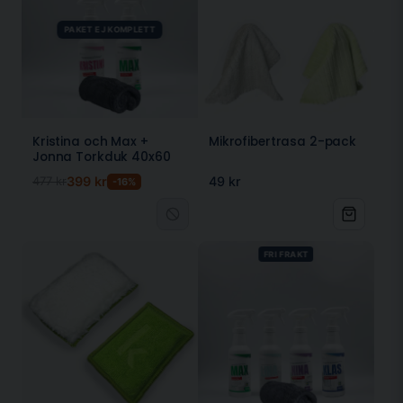
PAKET EJ KOMPLETT
Kristina och Max +
Mikrofibertrasa 2-pack
Jonna Torkduk 40x60
477 kr
399 kr
49 kr
-16%
FRI FRAKT